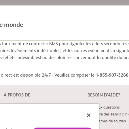
le monde
ortement de contacter BMS pour signaler les effets secondaires (
daires (événements indésirables) et les autres événements à signal
s (effets indésirables) ou des plaintes concernant la qualité du pr
direct est disponible 24/7 - Veuillez composer le
1-855-907-3286
À PROPOS DE
BESOIN D’AIDE?
À propos de Study Connect
Foire aux questions
Nouveautés
Glossaire des essais clin
Organismes de soutien