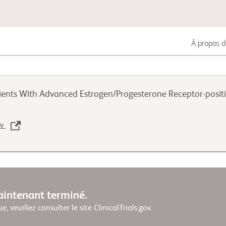
À propos d
Cancer du poumon
ients With Advanced Estrogen/Progesterone Receptor-posit
Cancer uro-génital
ov
Maladies auto-immunes
maintenant terminé.
ue, veuillez consulter le site ClinicalTrials.gov.