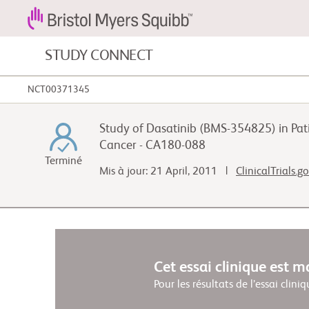
STUDY CONNECT
NCT00371345
Cancers du sang et maladies du sang
Study of Dasatinib (BMS-354825) in Pat
Maladies cardiovasculaires
Cancer - CA180-088
Terminé
Mis à jour: 21 April, 2011 |
ClinicalTrials.g
Cancer gastro-intestinal
Cet essai clinique est 
Pour les résultats de l’essai cliniq