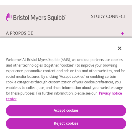
STUDY CONNECT
À PROPOS DE
BESOIN D’AIDE?
Welcome! At Bristol Myers Squibb (BMS), we and our partners use cookies
and other technologies (together, “cookies”) to improve your browsing
experience, personalize content and ads on this and other websites, and for
SUIVRE BMS
social media features. By clicking “Accept cookies” or enabling certain
cookie categories through customization of your cookie preferences, you
enable us to collect, use, and share information about your website usage
for these purposes. For further information, please see our
Privacy notice
Mentions légales
Politique de confidentialité
center
Préférences en matière de cookies
© 2026 Bristol-Myers Squibb Company
Accept cookies
Reject cookies