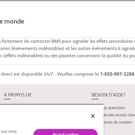
le monde
ortement de contacter BMS pour signaler les effets secondaires (
daires (événements indésirables) et les autres événements à signal
s (effets indésirables) ou des plaintes concernant la qualité du pr
direct est disponible 24/7 - Veuillez composer le
1-855-907-3286
À PROPOS DE
BESOIN D’AIDE?
À propos de Study Connect
Foire aux questions
Nouveautés
Glossaire des essais clin
Organismes de soutien
s and other
Accept cookies