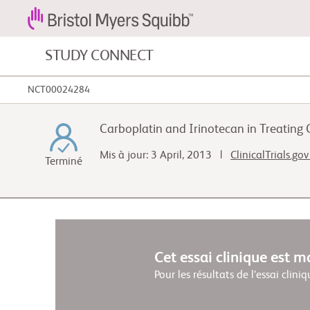
STUDY CONNECT
NCT00024284
Cancers du sang et maladies du sang
Carboplatin and Irinotecan in Treating
Maladies cardiovasculaires
Mis à jour: 3 April, 2013 |
ClinicalTrials.go
Terminé
Cancer gastro-intestinal
Cet essai clinique est 
Pour les résultats de l’essai cliniq