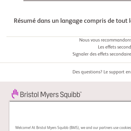
Résumé dans un langage compris de tout 
Nous vous recommandons f
Les effets secon
Signaler des effets secondaire
Des questions? Le support en 
STUDY CONNECT
Apprenez-en davantage à
propos des essais cliniques
Welcome! At Bristol Myers Squibb (BMS), we and our partners use cookie