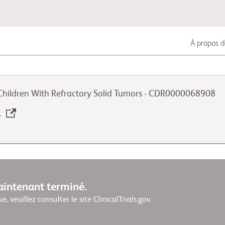
À propos d
Cancer du poumon
 Children With Refractory Solid Tumors - CDR0000068908
Cancer uro-génital
v
Maladies auto-immunes
maintenant terminé.
ue, veuillez consulter le site ClinicalTrials.gov.