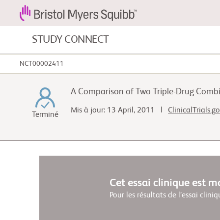
STUDY CONNECT
NCT00002411
Cancers du sang et maladies du sang
A Comparison of Two Triple-Drug Combi
Maladies cardiovasculaires
Mis à jour: 13 April, 2011 |
ClinicalTrials.g
Terminé
Cancer gastro-intestinal
Cet essai clinique est 
Pour les résultats de l’essai cliniq