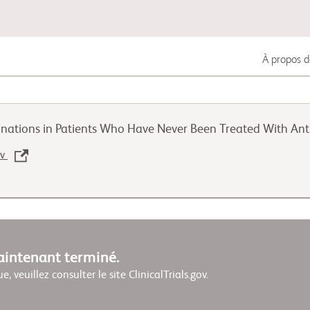
À propos d
Cancer du poumon
nations in Patients Who Have Never Been Treated With Ant
Cancer uro-génital
ov
Maladies auto-immunes
maintenant terminé.
ue, veuillez consulter le site ClinicalTrials.gov.