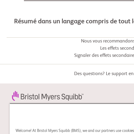
Résumé dans un langage compris de tout 
Nous vous recommandons f
Les effets secon
Signaler des effets secondaire
Des questions? Le support en 
STUDY CONNECT
Apprenez-en davantage à
propos des essais cliniques
Welcome! At Bristol Myers Squibb (BMS), we and our partners use cookie