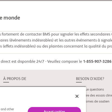
le monde
ortement de contacter BMS pour signaler les effets secondaires (
daires (événements indésirables) et les autres événements à signal
s (effets indésirables) ou des plaintes concernant la qualité du pr
direct est disponible 24/7 - Veuillez composer le
1-855-907-3286
À PROPOS DE
BESOIN D’AIDE?
À propos de Study Connect
Foire aux questions
Nouveautés
Glossaire des essais clin
Organismes de soutien
s and other
Accept cookies