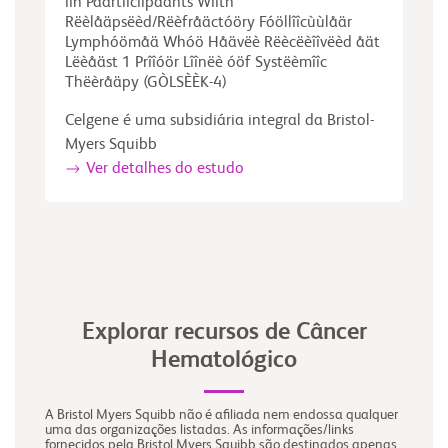
îîn Påärtîîcîîpåänts Wîîth
Rëèlåäpsëèd/Rëèfråäctóöry Fóöllîîcùùlåär
Lymphóömåä Whóö Håävëè Rëècëèîîvëèd åät
Lëèåäst 1 Prîîóör Lîînëè óöf Systëèmîîc
Thëèråäpy (GÒLSÈÈK-4)
Celgene é uma subsidiária integral da Bristol-
Myers Squibb
Ver detalhes do estudo
Explorar recursos de Câncer
Hematológico
A Bristol Myers Squibb não é afiliada nem endossa qualquer
uma das organizações listadas. As informações/links
fornecidos pela Bristol Myers Squibb são destinados apenas