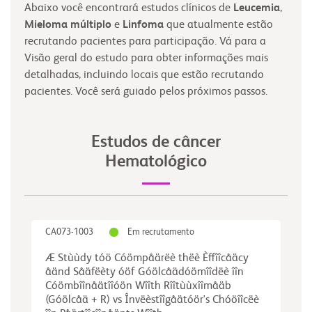
Abaixo você encontrará estudos clínicos de
Leucemia
,
Mieloma múltiplo
e
Linfoma
que atualmente estão
recrutando pacientes para participação. Vá para a
Visão geral do estudo para obter informações mais
detalhadas, incluindo locais que estão recrutando
pacientes. Você será guiado pelos próximos passos.
Estudos de câncer
Hematológico
CA073-1003
Em recrutamento
Æ Stùùdy tóö Cóömpåärëè thëè Èffîîcåäcy
åänd Såäfëèty óöf Góölcåädóömîîdëè îîn
Cóömbîînåätîîóön Wîîth Rîîtùùxîîmåäb
(Góölcåä + R) vs Învëèstîîgåätóör's Chóöîîcëè