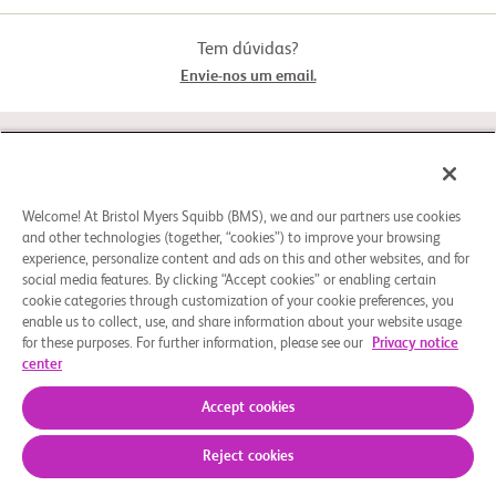
Tem dúvidas?
Envie-nos um email.
STUDY CONNECT
SOBRE
Welcome! At Bristol Myers Squibb (BMS), we and our partners use cookies
and other technologies (together, “cookies”) to improve your browsing
experience, personalize content and ads on this and other websites, and for
social media features. By clicking “Accept cookies” or enabling certain
PRECISA DE AJUDA?
cookie categories through customization of your cookie preferences, you
enable us to collect, use, and share information about your website usage
for these purposes. For further information, please see our
Privacy notice
center
Preferências de Cookies
Aviso Legal
Política de privacidade
© 2026 Bristol-Myers Squibb Company
Accept cookies
Reject cookies