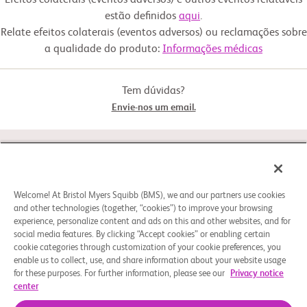
Efeitos colaterais (eventos adversos) e outros eventos relatáveis
Drug: TPX-0005, Metformin Hydrochloride, Digoxin,
estão definidos
aqui
.
          2. Patient must have a documented ROS1 or NTRK1-3 gene 
Rosuvastatin Calcium
fusion determined by tissue-based

Relate efeitos colaterais (eventos adversos) ou reclamações sobre
             local testing.

a qualidade do produto:
Informações médicas
          3. Patients must have an Eastern Cooperative Oncology Group 
(ECOG) Performance Status 0-2

             (≥ 18 years).

Tem dúvidas?
          4. Protocol specified baseline hematology, liver function and 
Envie-nos um email.
kidney function laboratory

             values.

        Key Exclusion Criteria:

STUDY CONNECT
          1. Concurrent participation in another therapeutic clinical trial.

          2. Symptomatic brain metastases or leptomeningeal 
involvement.

SOBRE
Welcome! At Bristol Myers Squibb (BMS), we and our partners use cookies
and other technologies (together, “cookies”) to improve your browsing
          3. Major surgery within 4 weeks of start of repotrectinib 
experience, personalize content and ads on this and other websites, and for
treatment.

social media features. By clicking “Accept cookies” or enabling certain
PRECISA DE AJUDA?
          4. Clinically significant cardiovascular disease.

cookie categories through customization of your cookie preferences, you
enable us to collect, use, and share information about your website usage
          5. History of non-pharmacologically induced prolonged QTc 
for these purposes. For further information, please see our
Privacy notice
interval

center
          6. Known active infections requiring ongoing treatment 
Preferências de Cookies
Aviso Legal
Política de privacidade
(bacterial, fungal, viral
