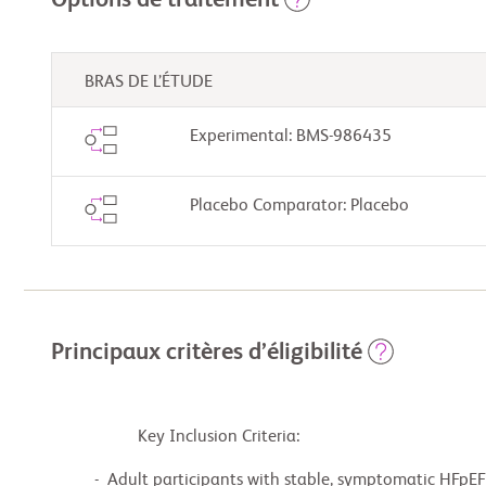
BRAS DE L’ÉTUDE
Experimental: BMS-986435
Placebo Comparator: Placebo
Principaux critères d’éligibilité
                    Key Inclusion Criteria:

          -  Adult participants with stable, symptomatic HFpEF with a normal heart pumping ability
